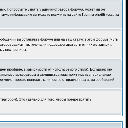
язык. Попробуйте узнать у администратора форума, может ли он
тельную информацию вы можете получить на сайте Группы phpBB (ссылка
сообщений вы оставили в форуме или на ваш статус в этом форуме. Чуть
оров зависит, включена ли поддержка аватар, и от них же зависит,
ь у них причины.
шем профиле, в зависимости от используемого стиля). Большинство
 например модераторы и администраторы могут иметь специальные
ор может просто понизить количество отправленных вами сообщений.
тратором). Это сделано для того, чтобы предотвратить