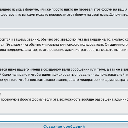
 вашего языка в форуме, или же просто никто не перевёл этот форум на ваш 
существует, то вы сами можете перевести этот форум на свой язык. Дополни
осится к вашему званию, обычно это звёздочки, указывающие на то, сколько 
». Эта картинка обычно уникальна для каждого пользователя. От администрат
чена поддержка аватар, то это решение администраторов, вы можете выяснит
тся ниже вашего имени в созданном вами сообщении или теме, а так же в ва
ний было написано и чтобы идентифицировать определенных пользователей:
 для того, чтобы повысить ваше звание, за это модератор или администрат
?
встроенную в форум форму (если эта возможность вообще разрешена админис
Создание сообщений