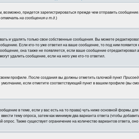
ам, возможно, придется зарегистрироваться прежде чем отправить сообщение
отвечать на сообщения и т.д.
)
ать и удалять только свои собственные сообщения. Вы можете редактироват
ообщению. Если кто-то уже ответил на ваше сообщение, то под ним появится
 сообщение, она также не появляется, если ваше сообщение отредактировал 
могут удалить сообщение, если на него уже кто-то ответил.
 своем профиле. После создания вы должны отметить галочкой пункт
Присоед
 умолчанию, если отметите соответствующий пункт в вашем профиле (вы смо
сообщение в теме, если у вас есть на то права) чуть ниже основной формы д
ы ввести тему опроса, затем как минимум два варианта ответа (чтобы добавит
й опрос. Также существует ограничение на количество вариантов ответа, он