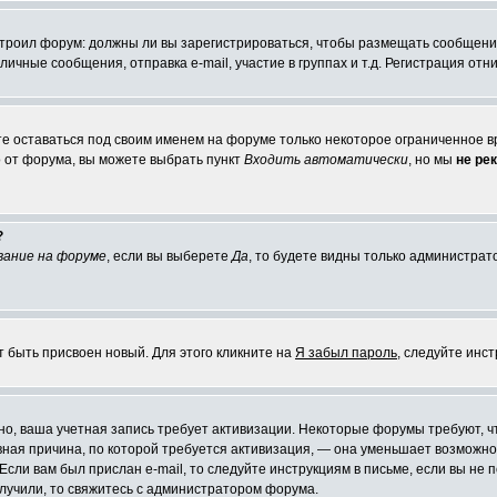
настроил форум: должны ли вы зарегистрироваться, чтобы размещать сообщени
ные сообщения, отправка e-mail, участие в группах и т.д. Регистрация отни
те оставаться под своим именем на форуме только некоторое ограниченное вр
о от форума, вы можете выбрать пункт
Входить автоматически
, но мы
не ре
?
вание на форуме
, если вы выберете
Да
, то будете видны только администрат
т быть присвоен новый. Для этого кликните на
Я забыл пароль
, следуйте инс
ожно, ваша учетная запись требует активизации. Некоторые форумы требуют,
лавная причина, по которой требуется активизация, — она уменьшает возмож
Если вам был прислан e-mail, то следуйте инструкциям в письме, если вы не п
олучили, то свяжитесь с администратором форума.