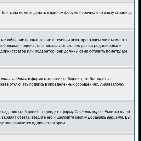
. То что вы можете делать в данном форуме перечислено внизу страницы
ь сообщение (иногда только в течении некоторого времени с момента
 небольшая надпись, она показывает сколько раз вы редактировали
администратор или модератор (они должны сами оставить пометку, где
инить подпись
в форме отправки сообщения, чтобы подпись
жете отключать подпись в определенных сообщениях, убрав галочку
ля создания сообщений, вы увидите форму
Создать опрос
. Если же вы её
ь вариант ответа, введите его и щёлкните кнопку
Добавить вариант
. Вы
о устанавливается администратором.