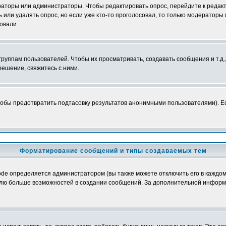
ераторы или администраторы. Чтобы редактировать опрос, перейдите к редакт
ь или удалять опрос, но если уже кто-то проголосовал, то только модераторы
овали.
уппам пользователей. Чтобы их просматривать, создавать сообщения и т.д.
ешение, свяжитесь с ними.
обы предотвратить подтасовку результатов анонимными пользователями). Если
Форматирование сообщений и типы создаваемых тем
e определяется администратором (вы также можете отключить его в каждом 
ователю больше возможностей в создании сообщений. За дополнительной инфо