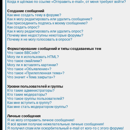
Когда я щёлкаю по ссылке «Отправить e-mail», от меня требуют войти?
Создание сообщений
Как мне создать тему в форуме?
Как я могу редактировать или удалить сообщение?
Как присоединить подпись к моему сообщению?
Как создать опрос?
Как я могу редактировать или удалить опрос?
Почему мне недоступны некоторые форумы?
Почему я не могу голосовать в опросе?
Форматирование сообщений и типы создаваемых тем
Что такое BBCode?
Могу ли я использовать HTML?
Что такое смайлики?
Могу ли я вставлять картинки?
Что такое «Объявление»?
Что такое «Прилепленная тема»?
Что значит «Тема закрыта»?
Уровни пользователей и группы
Кто такие администраторы?
Кто такие модераторы?
Что такое группы пользователей?
Как мне вступить в группу?
Как мне стать модератором группы?
Личные сообщения
Я не могу отправить личное сообщение!
Я всё время получаю нежелательные личные сообщения!
Я получил спам или оскорбительный e-mail от кого-то с этого форума!