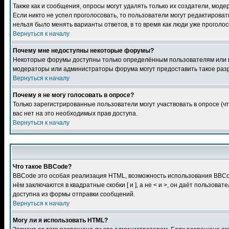
Также как и сообщения, опросы могут удалять только их создатели, мод
Если никто не успел проголосовать, то пользователи могут редактироват
нельзя было менять варианты ответов, в то время как люди уже проголос
Вернуться к началу
Почему мне недоступны некоторые форумы?
Некоторые форумы доступны только определённым пользователям или гр
модераторы или администраторы форума могут предоставить такое разр
Вернуться к началу
Почему я не могу голосовать в опросе?
Только зарегистрированные пользователи могут участвовать в опросе (чт
вас нет на это необходимых прав доступа.
Вернуться к началу
Что такое BBCode?
BBCode это особая реализация HTML, возможность использования BBCod
нём заключаются в квадратные скобки [ и ], а не < и >, он даёт польз
доступна из формы отправки сообщений.
Вернуться к началу
Могу ли я использовать HTML?