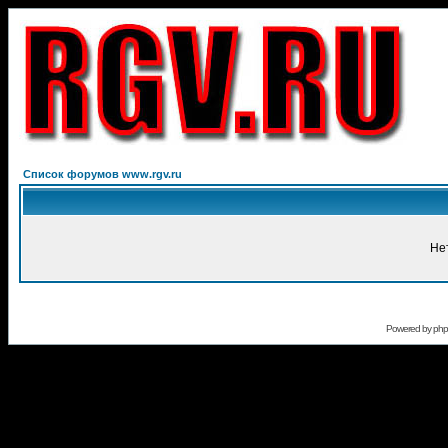
Список форумов www.rgv.ru
Не
Powered by
ph