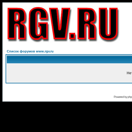
Список форумов www.rgv.ru
Не
Powered by
ph