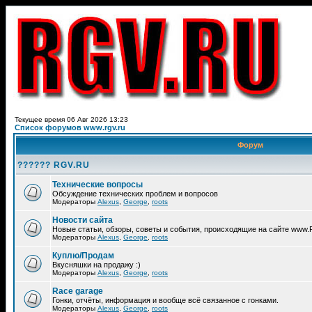
Текущее время 06 Авг 2026 13:23
Список форумов www.rgv.ru
Форум
?????? RGV.RU
Технические вопросы
Обсуждение технических проблем и вопросов
Модераторы
Alexus
,
George
,
roots
Новости сайта
Новые статьи, обзоры, советы и события, происходящие на сайте www
Модераторы
Alexus
,
George
,
roots
Куплю/Продам
Вкусняшки на продажу :)
Модераторы
Alexus
,
George
,
roots
Race garage
Гонки, отчёты, информация и вообще всё связанное с гонками.
Модераторы
Alexus
,
George
,
roots