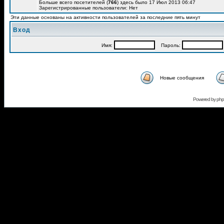
Больше всего посетителей (
766
) здесь было 17 Июл 2013 06:47
Зарегистрированные пользователи: Нет
Эти данные основаны на активности пользователей за последние пять минут
Вход
Имя:
Пароль:
Новые сообщения
Powered by
ph