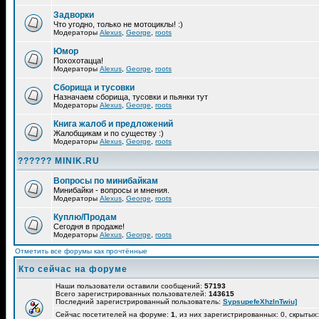
Задворки
Что угодно, только не мотоциклы! :)
Модераторы
Alexus
,
George
,
roots
Юмор
Похохотацца!
Модераторы
Alexus
,
George
,
roots
Сборища и тусовки
Назначаем сборища, тусовки и пьянки тут
Модераторы
Alexus
,
George
,
roots
Книга жалоб и предложений
Жалобщикам и по существу :)
Модераторы
Alexus
,
George
,
roots
?????? MINIK.RU
Вопросы по минибайкам
Минибайки - вопросы и мнения.
Модераторы
Alexus
,
George
,
roots
Куплю/Продам
Сегодня в продаже!
Модераторы
Alexus
,
George
,
roots
Отметить все форумы как прочтённые
Кто сейчас на форуме
Наши пользователи оставили сообщений:
57193
Всего зарегистрированных пользователей:
143615
Последний зарегистрированный пользователь:
SypsupefeXhzlnTwiu]
Сейчас посетителей на форуме:
1
, из них зарегистрированных: 0, скрытых: