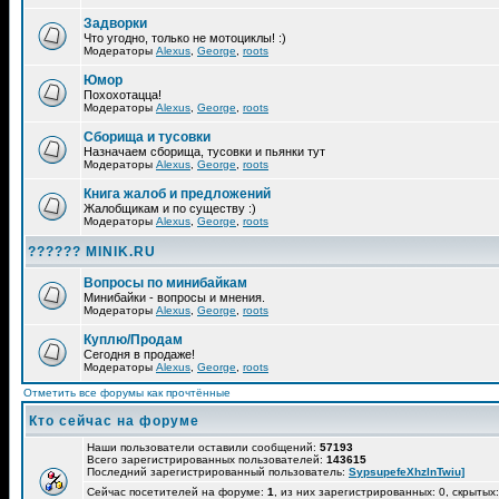
Задворки
Что угодно, только не мотоциклы! :)
Модераторы
Alexus
,
George
,
roots
Юмор
Похохотацца!
Модераторы
Alexus
,
George
,
roots
Сборища и тусовки
Назначаем сборища, тусовки и пьянки тут
Модераторы
Alexus
,
George
,
roots
Книга жалоб и предложений
Жалобщикам и по существу :)
Модераторы
Alexus
,
George
,
roots
?????? MINIK.RU
Вопросы по минибайкам
Минибайки - вопросы и мнения.
Модераторы
Alexus
,
George
,
roots
Куплю/Продам
Сегодня в продаже!
Модераторы
Alexus
,
George
,
roots
Отметить все форумы как прочтённые
Кто сейчас на форуме
Наши пользователи оставили сообщений:
57193
Всего зарегистрированных пользователей:
143615
Последний зарегистрированный пользователь:
SypsupefeXhzlnTwiu]
Сейчас посетителей на форуме:
1
, из них зарегистрированных: 0, скрытых: