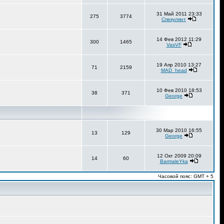
31 Май 2011 23:33
275
3774
Спекулянт
14 Фев 2012 11:29
300
1465
VasVF
19 Апр 2010 13:27
71
2159
MAD_head
10 Фев 2010 18:53
38
371
George
30 Мар 2010 16:55
13
129
George
12 Окт 2009 20:09
14
60
BarmaleYka
Часовой пояс: GMT + 5