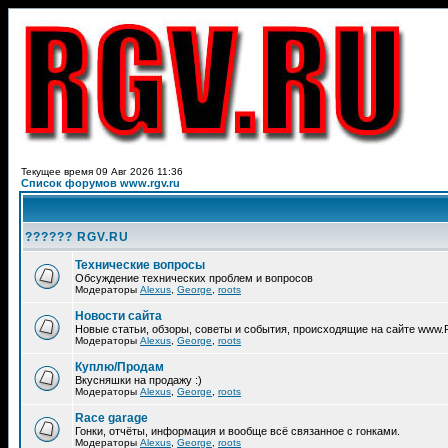
Текущее время 09 Авг 2026 11:36
Список форумов www.rgv.ru
?????? RGV.RU
Технические вопросы
Обсуждение технических проблем и вопросов
Модераторы
Alexus
,
George
,
roots
Новости сайта
Новые статьи, обзоры, советы и события, происходящие на сайте www
Модераторы
Alexus
,
George
,
roots
Куплю/Продам
Вкусняшки на продажу :)
Модераторы
Alexus
,
George
,
roots
Race garage
Гонки, отчёты, информация и вообще всё связанное с гонками.
Модераторы
Alexus
,
George
,
roots