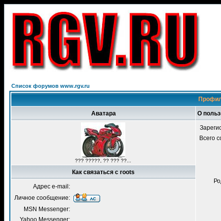
Список форумов www.rgv.ru
Профил
Аватара
О польз
Зареги
Всего 
??? ?????, ?? ??? ??...
Как связаться с roots
Ро
Адрес e-mail:
Личное сообщение:
MSN Messenger:
Yahoo Messenger: