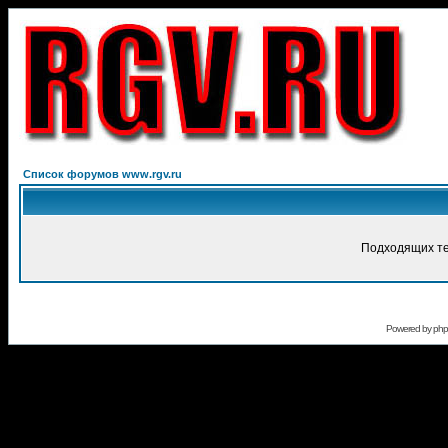
Список форумов www.rgv.ru
Подходящих те
Powered by
ph