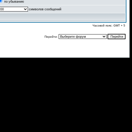
по убыванию
символов сообщений
Часовой пояс: GMT + 5
Перейти: