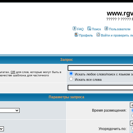
www.rgv
????? ? ????? R
FAQ
Поиск
Пользователи
Профиль
Войти и проверить 
Запрос
ьтатах,
OR
для слов, которые могут быть в
Искать любое слово/поиск с языком 
 качестве шаблона для частичного
Искать все слова
Параметры запроса
Время размещения:
Упорядочить по: