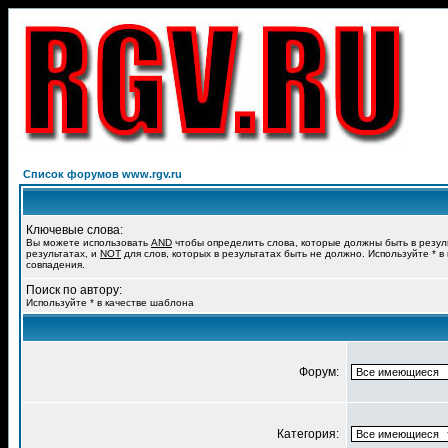
Список форумов www.rgv.ru
Ключевые слова:
Вы можете использовать
AND
чтобы определить слова, которые должны быть в резул
результатах, и
NOT
для слов, которых в результатах быть не должно. Используйте * в
совпадения.
Поиск по автору:
Используйте * в качестве шаблона
Форум:
Категория: