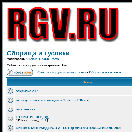
Сборища и тусовки
Модераторы:
Alexus
,
George
,
roots
Сейчас этот форум просматривают: Нет
Список форумов www.rgv.ru
->
Сборища и тусовки
Темы
открытие 2009
не видел в москве ни одной 2тактно 250ки =)
йа в москве
ОТКРЫТИЕ 2008))))))
[
На страницу:
1
,
2
]
БИТВА СТАНТРАЙДЕРОВ И ТЕСТ-ДРАЙВ МОТОФЕСТИВАЛЬ 2008!