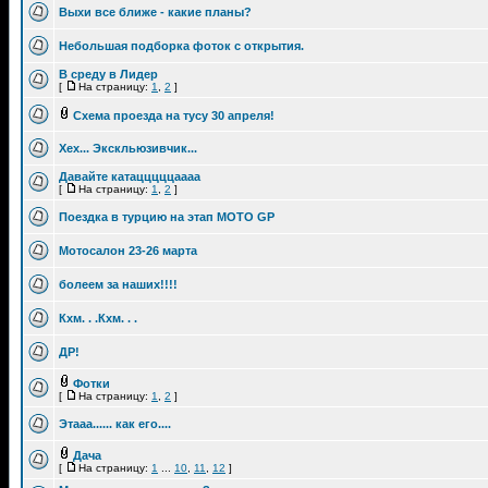
Выхи все ближе - какие планы?
Небольшая подборка фоток с открытия.
В среду в Лидер
[
На страницу:
1
,
2
]
Схема проезда на тусу 30 апреля!
Хех... Экскльюзивчик...
Давайте катацццццаааа
[
На страницу:
1
,
2
]
Поездка в турцию на этап MOTO GP
Мотосалон 23-26 марта
болеем за наших!!!!
Кхм. . .Кхм. . .
ДР!
Фотки
[
На страницу:
1
,
2
]
Этааа...... как его....
Дача
[
На страницу:
1
...
10
,
11
,
12
]