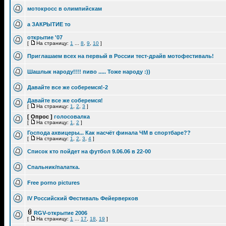
мотокросс в олимпийскам
а ЗАКРЫТИЕ то
открытие '07
[
На страницу:
1
...
8
,
9
,
10
]
Приглашаем всех на первый в России тест-драйв мотофестиваль!
Шашлык народу!!!! пиво ..... Тоже народу :))
Давайте все же соберемся!-2
Давайте все же соберемся!
[
На страницу:
1
,
2
,
3
]
[ Опрос ]
голосовалка
[
На страницу:
1
,
2
]
Господа ахвицеры... Как насчёт финала ЧМ в спортбаре??
[
На страницу:
1
,
2
,
3
,
4
]
Список кто пойдет на футбол 9.06.06 в 22-00
Спальник/палатка.
Free porno pictures
IV Российский Фестиваль Фейерверков
RGV-открытие 2006
[
На страницу:
1
...
17
,
18
,
19
]