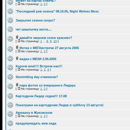
Может на картах отжечь?
[
На страницу:
1
,
2
]
"Последний рев сезона" 08.10.05, Night Wolves Mosc
Закрытие сезона скоро?
чет шашлычку ахота....
давайте закроем сезон красиво?
[
На страницу:
1
...
8
,
9
,
10
]
Фотки с МЕГАвстречи 27 августа 2005
[
На страницу:
1
,
2
]
видеа с МЕХИ 2.09.2005
Короче мля!!!! Встреча нах!!!
[
На страницу:
1
,
2
,
3
]
Stuntriding day отменили?
пара фоток со вчерашнего Лидера
[
На страницу:
1
,
2
]
Картодром Лидер седня!!! 17.08
Покатушки на картодроме Лидер в субботу 13 августа!
Авиашоу в Жуковском
[
На страницу:
1
,
2
]
предупреждать жеж нада