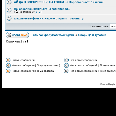
АЙ ДА В ВОСКРЕСЕНЬЕ НА ГОНКИ на Воробьёвых!!! 12 июня!
Начавкались шашлыку на год вперёд...
[
На страницу:
1
,
2
]
шашлычные фотки с нашего открытия сезона тут
Показать темы:
Список форумов www.rgv.ru
->
Сборища и тусовки
Страница
1
из
2
Новые сообщения
Нет новых сообщений
Новые сообщения [ Популярная тема ]
Нет новых сообщений [ Популярная 
Новые сообщения [ Тема закрыта ]
Нет новых сообщений [ Тема закрыта
Powered by
ph