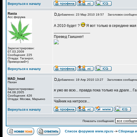
Вернуться к началу
Rasta
Добавлено: 23 Мар 2010 19:57
Заголовок сообщен
Асс форума
А 2010 будет ?
Я вот только в середине ма
_________________
Превед Гаишнег!
Зарегистрирован:
07.03.2009
Сообщения: 225
Откуда: Таганрог,
Приморский=)
Вернуться к началу
MAD_head
Добавлено: 19 Апр 2010 13:27
Заголовок сообщени
Пахан
Зарегистрирован:
я ужо во всю... правда пока только на драге...
04.08.2005
_________________
Сообщения: 426
Откуда: Москва, Марьино
Чайник на нитросе...
Вернуться к началу
Показать сообщения:
Список форумов www.rgv.ru
->
Сборища и