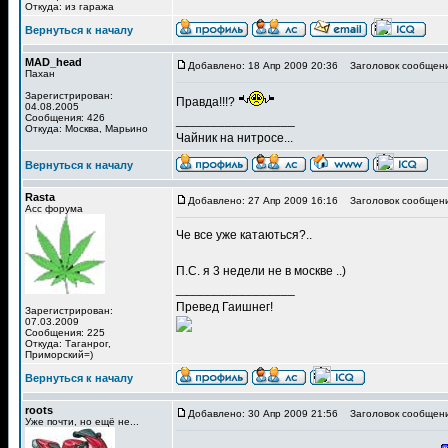
Откуда: из гаража
Вернуться к началу
MAD_head
Добавлено: 18 Апр 2009 20:36
Заголовок сообщени
Пахан
Зарегистрирован:
Правда!!!?
04.08.2005
Сообщения: 426
_________________
Откуда: Москва, Марьино
Чайник на нитросе...
Вернуться к началу
Rasta
Добавлено: 27 Апр 2009 16:16
Заголовок сообщени
Асс форума
Че все уже катаються?..
П.С. я 3 недели не в москве ..)
_________________
Превед Гаишнег!
Зарегистрирован:
07.03.2009
Сообщения: 225
Откуда: Таганрог,
Приморский=)
Вернуться к началу
roots
Добавлено: 30 Апр 2009 21:56
Заголовок сообщени
Уже почти, но ещё не...