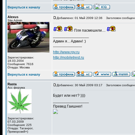
Вернуться к началу
Alexus
Добавлено: 01 Май 2009 12:36
Заголовок сообщен
Site Admin
Пля пасмешили....
_________________
Админ я... Админ! :)
------------------------
http://www.rgv.ru
http://mobiletrest.ru
Зарегистрирован:
18.03.2004
Сообщения: 7616
Откуда: Москва
Вернуться к началу
Rasta
Добавлено: 30 Май 2009 03:17
Заголовок сообщен
Асс форума
Будет или нет? ))))
_________________
Превед Гаишнег!
Зарегистрирован:
07.03.2009
Сообщения: 225
Откуда: Таганрог,
Приморский=)