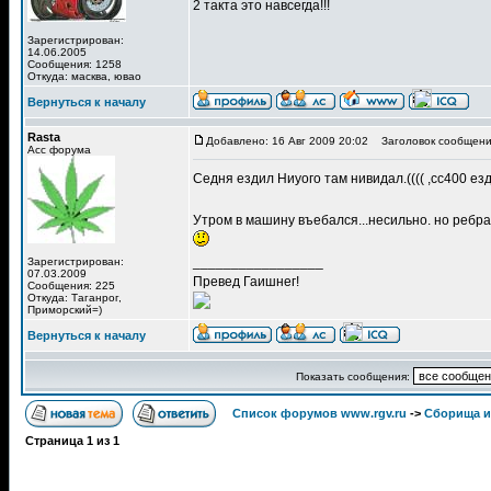
2 такта это навсегда!!!
Зарегистрирован:
14.06.2005
Сообщения: 1258
Откуда: масква, ювао
Вернуться к началу
Rasta
Добавлено: 16 Авг 2009 20:02
Заголовок сообщени
Асс форума
Седня ездил Ниуого там нивидал.(((( ,сс400 езд
Утром в машину въебался...несильно. но ребра
_________________
Зарегистрирован:
07.03.2009
Превед Гаишнег!
Сообщения: 225
Откуда: Таганрог,
Приморский=)
Вернуться к началу
Показать сообщения:
Список форумов www.rgv.ru
->
Сборища и
Страница
1
из
1