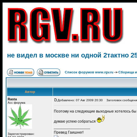
не видел в москве ни одной 2тактно 25
Список форумов www.rgv.ru
->
Сборища и
Автор
Rasta
Добавлено: 07 Авг 2009 20:30
Заголовок сообщения:
Асс форума
Поэтому на следующие выходные хотелось бы по
думаю успею собраться
_________________
Превед Гаишнег!
Зарегистрирован: