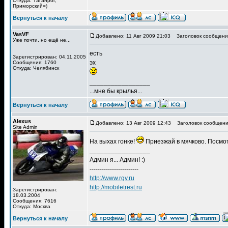
Откуда: Таганрог,
Приморский=)
Вернуться к началу
VasVF
Добавлено: 11 Авг 2009 21:03
Заголовок сообщени
Уже почти, но ещё не...
есть
Зарегистрирован: 04.11.2005
эх
Сообщения: 1760
Откуда: Челябинск
_________________
...мне бы крылья...
Вернуться к началу
Alexus
Добавлено: 13 Авг 2009 12:43
Заголовок сообщени
Site Admin
На выхах гонке!
Приезжай в мячково. Посмот
_________________
Админ я... Админ! :)
------------------------
http://www.rgv.ru
http://mobiletrest.ru
Зарегистрирован:
18.03.2004
Сообщения: 7616
Откуда: Москва
Вернуться к началу