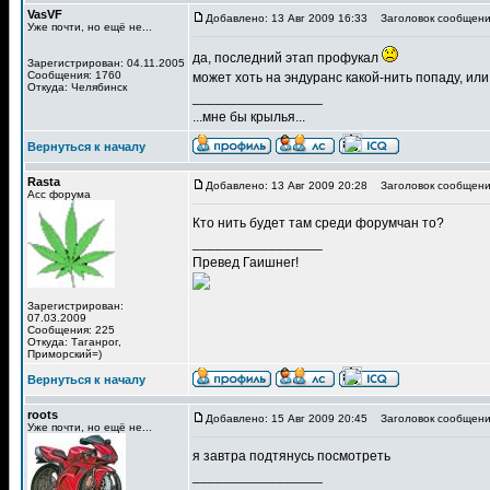
VasVF
Добавлено: 13 Авг 2009 16:33
Заголовок сообщени
Уже почти, но ещё не...
да, последний этап профукал
Зарегистрирован: 04.11.2005
Сообщения: 1760
может хоть на эндуранс какой-нить попаду, или
Откуда: Челябинск
_________________
...мне бы крылья...
Вернуться к началу
Rasta
Добавлено: 13 Авг 2009 20:28
Заголовок сообщени
Асс форума
Кто нить будет там среди форумчан то?
_________________
Превед Гаишнег!
Зарегистрирован:
07.03.2009
Сообщения: 225
Откуда: Таганрог,
Приморский=)
Вернуться к началу
roots
Добавлено: 15 Авг 2009 20:45
Заголовок сообщени
Уже почти, но ещё не...
я завтра подтянусь посмотреть
_________________