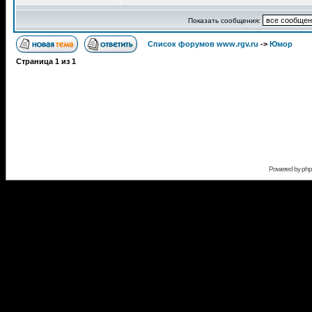
Показать сообщения:
Список форумов www.rgv.ru
->
Юмор
Страница
1
из
1
Powered by
ph