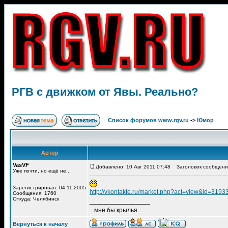
РГВ с движком от Явы. Реально?
Список форумов www.rgv.ru
->
Юмор
Автор
VasVF
Добавлено: 10 Авг 2011 07:48
Заголовок сообщения
Уже почти, но ещё не...
Зарегистрирован: 04.11.2005
http://vkontakte.ru/market.php?act=view&id=3193
Сообщения: 1760
Откуда: Челябинск
_________________
...мне бы крылья...
Вернуться к началу