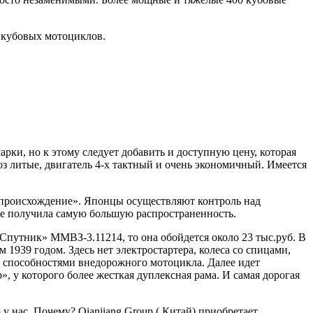
 кубовых мотоциклов.
рки, но к этому следует добавить и доступную цену, которая
оз литые, двигатель 4-х тактный и очень экономичный. Имеется
ое происхождение». Японцы осуществляют контроль над
ане получила самую большую распространенность.
«Спутник» ММВЗ-3.11214, то она обойдется около 23 тыс.руб. В
939 годом. Здесь нет электростартера, колеса со спицами,
ль способностями внедорожного мотоцикла. Далее идет
у которого более жесткая дуплексная рама. И самая дорогая
 нас. Почему? Qianjiang Group ( Китай) приобретает