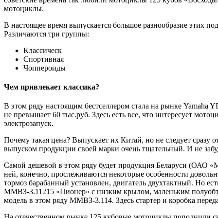
мотоциклы.
В настоящее время выпускается большое разнообразие этих по
Различаются три группы:
Классическ
Спортивная
Чоппероиды
Чем привлекает классика?
В этом ряду настоящим бестселлером стала на рынке Yamaha YB
не превышает 60 тыс.руб. Здесь есть все, что интересует мото
электрозапуск.
Почему такая цена? Выпускает их Китай, но не следует сразу о
выпуском продукции своей марки очень тщательный. И не забу
Самой дешевой в этом ряду будет продукция Беларуси (ОАО «Мо
ней, конечно, прослеживаются некоторые особенности довольно
тормоз барабанный установлен, двигатель двухтактный. Но ест
ММВЗ-3.11215 «Пионер» с низким крылом, маленьким полуобтек
модель в этом ряду ММВЗ-3.114. Здесь стартер и коробка переда
На отечественном рынке 125 кубовые мотоциклы пополнили сво