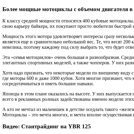
Более мощные мотоциклы с объемом двигателя в 
К классу средней мощности относятся 400 кубовые мотоциклы.
свою карьеру байкера, их покупают просто любители быстрой 
Мощность этого мотора удовлетворяет интересы сразу несколь
является еще и сравнительно небольшой вес. Те, что весят 200 
невелика, поэтому каждому под силу выбрать то, что будет отв
Эта «семья мотоциклов» очень большая и разнообразная. Среди
элегантных спортивных моделей, а также чопперов. У них разн
Хотя надо признать, что некоторые модели по внешнему виду 
где моторы 600 и даже 1000 кубов. Хотя многие признают, что
сосредотачиваться и иметь большие навыки.
Японцы в этом плане оказались на высоте. У них выпускается н
всего в рекламных роликах задействованы именно модели эти
А кто не мечтал из мальчишек в детстве оседлать такого «желе
Мотоциклы – это мечта многих, и мечта вполне осуществимая 
Видео: Стантрайдинг на YBR 125