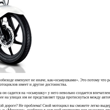
биходе именуют не иначе, как«осьмушками». Это потому что раб
отоциклов имеет и другие достоинства.
 он садится на «осьмушку» у него невольно создается впечатлен
ее на улицах им не представляет труда протиснуться между авт
лохой дороге? Не проблема! Свой мотоцикл вы сможете легко выд
» и «Минские», особенно в сельской местности они оказались 