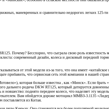
движных, маневренных и сравнительно недорогих легких 125-ти
R125. Почему? Бесспорно, что сыграла свою роль известность ма
циклиста: современный дизайн, колеса и дисковый передний торм
тказываться от этой модели из-за того, что она имеет «китайск
дьте прибавить, что сервисная сеть этой компании в нашей стр
товело»), которая больше известна , как «Минск». Если брать 
го дальнего родича DKW RT125, который датируется довоенным 1
ь и новшество: поднято переднее колесо, что наделяет эту моде
ателем. Вам обойдется дороже мотоцикл ММВЗ-3.1135 «Лидер», 
ч поставляется из Китая.
и ряды Keeway. Она становится все более популярной моделью у