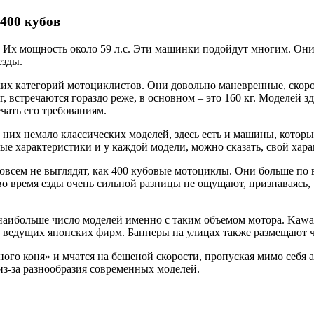
400 кубов
 Их мощность около 59 л.с. Эти машинки подойдут многим. Они 
езды.
ких категорий мотоциклистов. Они довольно маневренные, скор
кг, встречаются гораздо реже, в основном – это 160 кг. Моделей 
ечать его требованиям.
 них немало классических моделей, здесь есть и машины, котор
ые характеристики и у каждой модели, можно сказать, свой хара
совсем не выглядят, как 400 кубовые мотоциклы. Они больше по
 во время езды очень сильной разницы не ощущают, признаваясь,
аибольше число моделей именно с таким объемом мотора. Kawasak
х ведущих японских фирм. Баннеры на улицах также размещают 
зного коня» и мчатся на бешеной скорости, пропуская мимо себя
из-за разнообразия современных моделей.