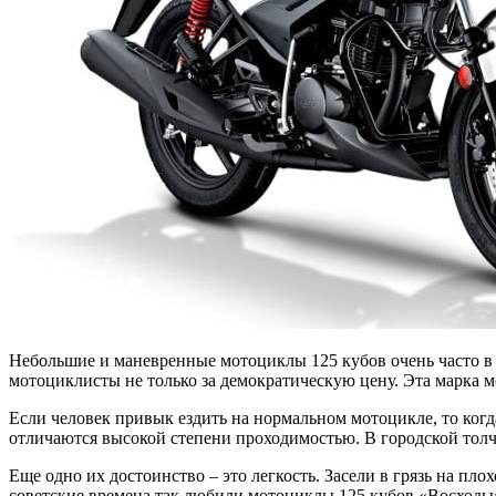
Небольшие и маневренные мотоциклы 125 кубов очень часто в о
мотоциклисты не только за демократическую цену. Эта марка м
Если человек привык ездить на нормальном мотоцикле, то когда
отличаются высокой степени проходимостью. В городской толч
Еще одно их достоинство – это легкость. Засели в грязь на п
советские времена так любили мотоциклы 125 кубов «Восходы