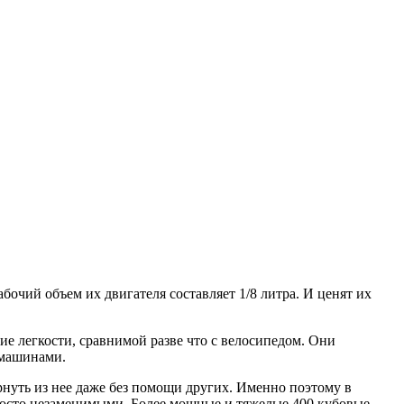
очий объем их двигателя составляет 1/8 литра. И ценят их
ие легкости, сравнимой разве что с велосипедом. Они
омашинами.
ернуть из нее даже без помощи других. Именно поэтому в
просто незаменимыми. Более мощные и тяжелые 400 кубовые