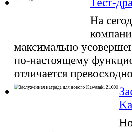
Тест-др
На сего
компани
максимально усовершен
по-настоящему функци
отличается превосходно
За
Ka
Но